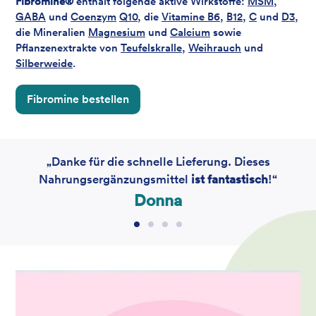
Fibromine®
enthält folgende aktive Wirkstoffe:
MSM
,
GABA
und
Coenzym
Q10
, die
Vitamine B6
,
B12
,
C
und
D3
,
die Mineralien
Magnesium
und
Calcium
sowie
Pflanzenextrakte von
Teufelskralle
,
Weihrauch
und
Silberweide
.
Fibromine bestellen
„Danke für die schnelle Lieferung. Dieses
Nahrungsergänzungsmittel
ist fantastisch
!“
Donna